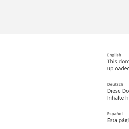
English
This dom
uploaded
Deutsch
Diese Do
Inhalte h
Español
Esta pág