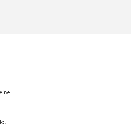
eine
do.